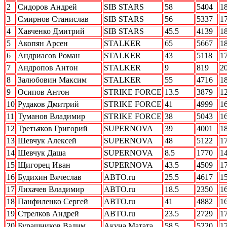
2
Сидоров Андрей
SIB STARS
58
5404
1
3
Смирнов Станислав
SIB STARS
56
5337
1
4
Хавченко Дмитрий
SIB STARS
45.5
4139
1
5
Акопян Арсен
STALKER
65
5667
1
6
Андриасов Роман
STALKER
43
5118
1
7
Андропов Антон
STALKER
9
819
2
8
Залюбовин Максим
STALKER
55
4716
1
9
Осипов Антон
STRIKE FORCE
13.5
3879
1
10
Рудаков Дмитрий
STRIKE FORCE
41
4999
1
11
Туманов Владимир
STRIKE FORCE
38
5043
1
12
Третьяков Григорий
SUPERNOVA
39
4001
1
13
Шевчук Алексей
SUPERNOVA
48
5122
1
14
Шевчук Даша
SUPERNOVA
8.5
1770
1
15
Щигорец Иван
SUPERNOVA
43.5
4509
1
16
Будихин Вячеслав
АВТО.ru
25.5
4617
1
17
Лихачев Владимир
АВТО.ru
18.5
2350
1
18
Панфиленко Сергей
АВТО.ru
41
4882
1
19
Стрелков Андрей
АВТО.ru
23.5
2729
1
20
Бурашников Вадим
Акуна Матата
58.5
5220
1