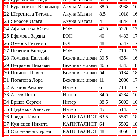
21
Бурашников Владимир
Акуна Матата
38.5
3938
1
22
Шерстнева Татьяна
Акуна Матата
8.5
1018
1
23
Якобсон Ольга
Акуна Матата
41
4844
1
24
Афанасьева Юлия
БОН
47.5
5220
1
25
Ефимова Заряна
БОН
40
4433
1
26
Омеров Евгений
БОН
48
5347
1
27
Печенин Володя
БОН
7
716
1
28
Ломакин Евгений
Вежливые люди
39.5
4354
1
29
Петраков Николай
Вежливые люди
46.5
4343
1
30
Потапов Павел
Вежливые люди
54
5134
1
31
Потапова Лора
Вежливые люди
11
2080
1
32
Агапов Андрей
Интер
6
713
1
33
Агеев Петр
Интер
34.5
4284
1
34
Ершов Сергей
Интер
38.5
5093
1
35
Щербаков Алексей
Интер
45
5143
1
36
Бродюк Иван
КАПИТАЛИСТ
63.5
5567
1
37
Кузнецов Никита
КАПИТАЛИСТ
64
5592
1
38
Старченков Сергей
КАПИТАЛИСТ
48
4050
1