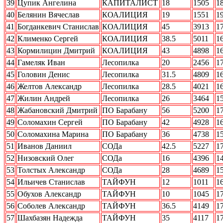
39
Цупик Ангелина
КАПИТАЛИСТ
18
1505
1
40
Белянин Вячеслав
КОАЛИЦИЯ
19
1551
1
41
Богданкевич Станислав
КОАЛИЦИЯ
45
3913
1
42
Клименко Сергей
КОАЛИЦИЯ
38.5
5011
1
43
Кормилицин Дмитрий
КОАЛИЦИЯ
43
4898
1
44
Гамеляк Иван
Лесопилка
20
2456
1
45
Головин Денис
Лесопилка
31.5
4809
1
46
Желтов Александр
Лесопилка
28.5
4021
1
47
Жилин Андрей
Лесопилка
26
3464
1
48
Жабановский Дмитрий
ПО Барабану
56
5200
1
49
Соломахин Сергей
ПО Барабану
42
4928
1
50
Соломахина Марина
ПО Барабану
36
4738
1
51
Иванов Даниил
СОДа
42.5
5227
1
52
Низовский Олег
СОДа
16
4396
1
53
Толстых Александр
СОДа
28
4689
1
54
Ильичев Станислав
ТАЙФУН
12
1011
1
55
Обухов Александр
ТАЙФУН
10
1045
1
56
Соболев Александр
ТАЙФУН
36.5
4149
1
57
Шахбазян Надежда
ТАЙФУН
35
4117
1