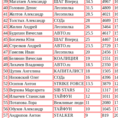
39
Магатаев Александр
ШАГ Вперед
34.5
4967
1
40
Головин Денис
Лесопилка
31.5
4809
1
41
Желтов Александр
Лесопилка
28.5
4021
1
42
Толстых Александр
СОДа
28
4689
1
43
Жилин Андрей
Лесопилка
26
3464
1
44
Будихин Вячеслав
АВТО.ru
25.5
4617
1
45
Богачева Юля
ШАГ Вперед
25
4467
1
46
Стрелков Андрей
АВТО.ru
23.5
2729
1
47
Гамеляк Иван
Лесопилка
20
2456
1
48
Белянин Вячеслав
КОАЛИЦИЯ
19
1551
1
49
Лихачев Владимир
АВТО.ru
18.5
2350
1
50
Цупик Ангелина
КАПИТАЛИСТ
18
1505
1
51
Низовский Олег
СОДа
16
4396
1
52
Осипов Антон
STRIKE FORCE
13.5
3879
1
53
Верхова Маргарита
SIB STARS
12
1317
1
54
Ильичев Станислав
ТАЙФУН
12
1011
1
55
Потапова Лора
Вежливые люди
11
2080
1
56
Обухов Александр
ТАЙФУН
10
1045
1
57
Андропов Антон
STALKER
9
819
2