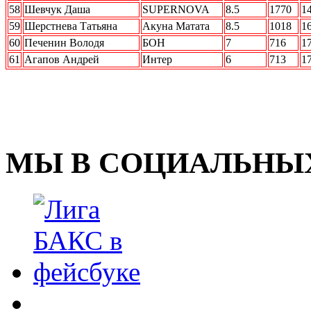
58
Шевчук Даша
SUPERNOVA
8.5
1770
1
59
Шерстнева Татьяна
Акуна Матата
8.5
1018
1
60
Печенин Володя
БОН
7
716
1
61
Агапов Андрей
Интер
6
713
1
МЫ В СОЦИАЛЬНЫХ