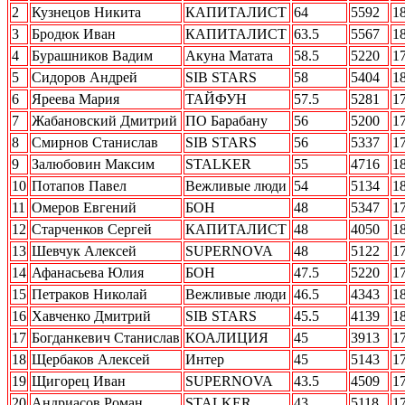
2
Кузнецов Никита
КАПИТАЛИСТ
64
5592
1
3
Бродюк Иван
КАПИТАЛИСТ
63.5
5567
1
4
Бурашников Вадим
Акуна Матата
58.5
5220
1
5
Сидоров Андрей
SIB STARS
58
5404
1
6
Яреева Мария
ТАЙФУН
57.5
5281
1
7
Жабановский Дмитрий
ПО Барабану
56
5200
1
8
Смирнов Станислав
SIB STARS
56
5337
1
9
Залюбовин Максим
STALKER
55
4716
1
10
Потапов Павел
Вежливые люди
54
5134
1
11
Омеров Евгений
БОН
48
5347
1
12
Старченков Сергей
КАПИТАЛИСТ
48
4050
1
13
Шевчук Алексей
SUPERNOVA
48
5122
1
14
Афанасьева Юлия
БОН
47.5
5220
1
15
Петраков Николай
Вежливые люди
46.5
4343
1
16
Хавченко Дмитрий
SIB STARS
45.5
4139
1
17
Богданкевич Станислав
КОАЛИЦИЯ
45
3913
1
18
Щербаков Алексей
Интер
45
5143
1
19
Щигорец Иван
SUPERNOVA
43.5
4509
1
20
Андриасов Роман
STALKER
43
5118
1