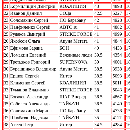
21
Кормилицин Дмитрий
КОАЛИЦИЯ
43
4898
1
22
Иванов Даниил
СОДа
42.5
5227
1
23
Соломахин Сергей
ПО Барабану
42
4928
1
24
Панфиленко Сергей
АВТО.ru
41
4882
1
25
Рудаков Дмитрий
STRIKE FORCE
41
4999
1
26
Якобсон Ольга
Акуна Матата
41
4844
1
27
Ефимова Заряна
БОН
40
4433
1
28
Ломакин Евгений
Вежливые люди
39.5
4354
1
29
Третьяков Григорий
SUPERNOVA
39
4001
1
30
Бурашников Владимир
Акуна Матата
38.5
3938
1
31
Ершов Сергей
Интер
38.5
5093
1
32
Клименко Сергей
КОАЛИЦИЯ
38.5
5011
1
33
Туманов Владимир
STRIKE FORCE
38
5043
1
34
Богачев Александр
ШАГ Вперед
36.5
4867
1
35
Соболев Александр
ТАЙФУН
36.5
4149
1
36
Соломахина Марина
ПО Барабану
36
4738
1
37
Шахбазян Надежда
ТАЙФУН
35
4117
1
38
Агеев Петр
Интер
34.5
4284
1