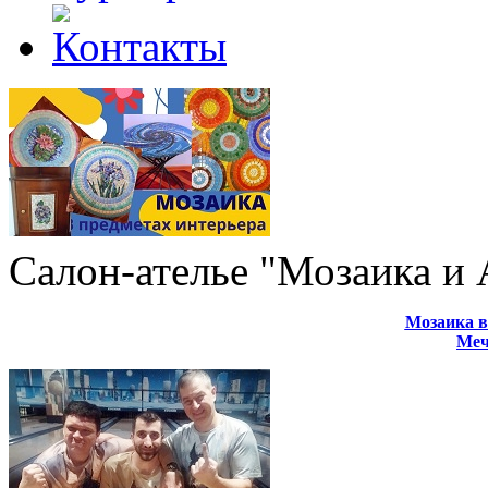
Салон-ателье "Мозаика и
Мозаика в
Меч