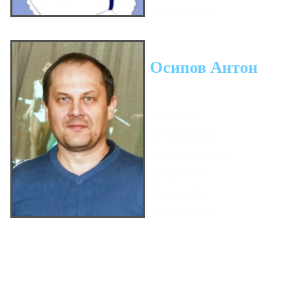
Макс. игра: 190
Осипов Антон
Гандикап: 0
Кол-во очков: 0
Сумма кегель: 1452
Средний: 121
Мин. игра: 93
Макс. игра: 151