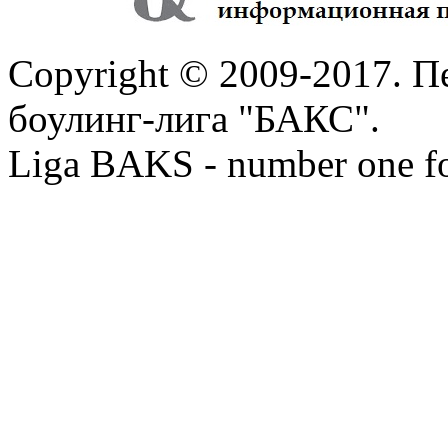
Copyright © 2009-2017. П
боулинг-лига "БАКС".
Liga BAKS - number one f