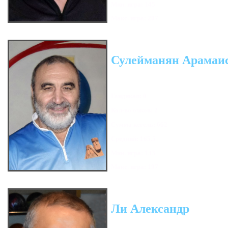
Мин. игра: 145
Макс. игра: 207
Сулейманян Арамаи
Гандикап: 0
Кол-во очков: 2
Сумма кегель: 662
Средний: 165.5
Мин. игра: 133
Макс. игра: 197
Ли Александр