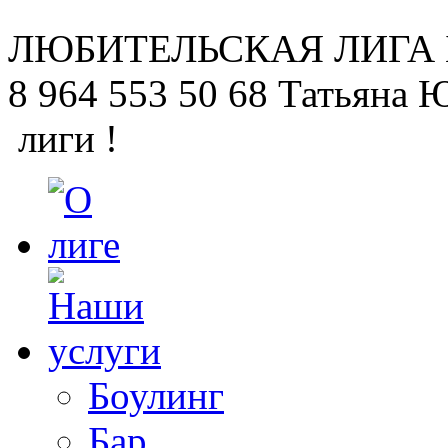
ЛЮБИТЕЛЬСКАЯ
ЛИГА
8 964 553 50 68
Татьяна 
лиги !
Боулинг
Бар