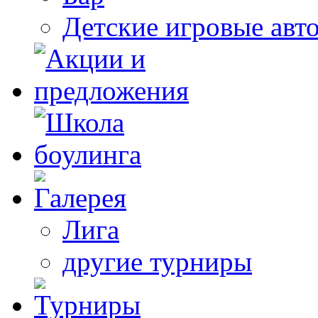
Детские игровые авт
Лига
другие турниры