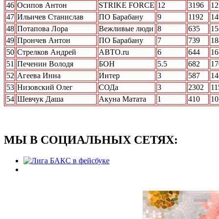
46
Осипов Антон
STRIKE FORCE
12
3196
12
47
Ильичев Станислав
ПО Барабану
9
1192
14
48
Потапова Лора
Вежливые люди
8
635
15
49
Прончев Антон
ПО Барабану
7
739
18
50
Стрелков Андрей
АВТО.ru
6
644
16
51
Печенин Володя
БОН
5.5
682
17
52
Агеева Инна
Интер
3
587
14
53
Низовский Олег
СОДа
3
2302
11
54
Шевчук Даша
Акуна Матата
1
410
10
МЫ В СОЦИАЛЬНЫХ СЕТЯХ: