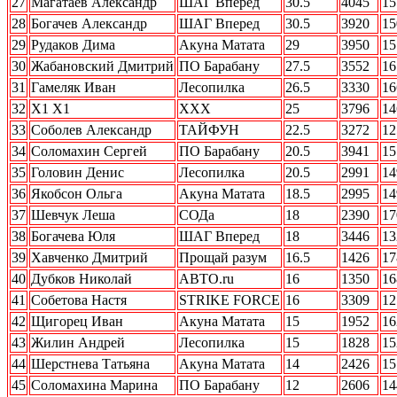
27
Магатаев Александр
ШАГ Вперед
30.5
4045
15
28
Богачев Александр
ШАГ Вперед
30.5
3920
15
29
Рудаков Дима
Акуна Матата
29
3950
15
30
Жабановский Дмитрий
ПО Барабану
27.5
3552
16
31
Гамеляк Иван
Лесопилка
26.5
3330
16
32
Х1 Х1
ХХХ
25
3796
14
33
Соболев Александр
ТАЙФУН
22.5
3272
12
34
Соломахин Сергей
ПО Барабану
20.5
3941
15
35
Головин Денис
Лесопилка
20.5
2991
14
36
Якобсон Ольга
Акуна Матата
18.5
2995
14
37
Шевчук Леша
СОДа
18
2390
17
38
Богачева Юля
ШАГ Вперед
18
3446
13
39
Хавченко Дмитрий
Прощай разум
16.5
1426
17
40
Дубков Николай
АВТО.ru
16
1350
16
41
Собетова Настя
STRIKE FORCE
16
3309
12
42
Щигорец Иван
Акуна Матата
15
1952
16
43
Жилин Андрей
Лесопилка
15
1828
15
44
Шерстнева Татьяна
Акуна Матата
14
2426
15
45
Соломахина Марина
ПО Барабану
12
2606
14