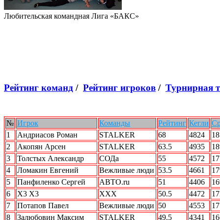
Любительская командная Лига «БАКС»
Рейтинг команд
/
Рейтинг игроков
/
Турнирная 
№
Игрок
Команды
Рейтинг
Кегли
С
1
Андриасов Роман
STALKER
68
4824
18
2
Акопян Арсен
STALKER
63.5
4935
18
3
Толстых Александр
СОДа
55
4572
17
4
Ломакин Евгений
Вежливые люди
53.5
4661
17
5
Панфиленко Сергей
АВТО.ru
51
4406
16
6
Х3 Х3
ХХХ
50.5
4472
17
7
Потапов Павел
Вежливые люди
50
4553
17
8
Залюбовин Максим
STALKER
49.5
4341
16