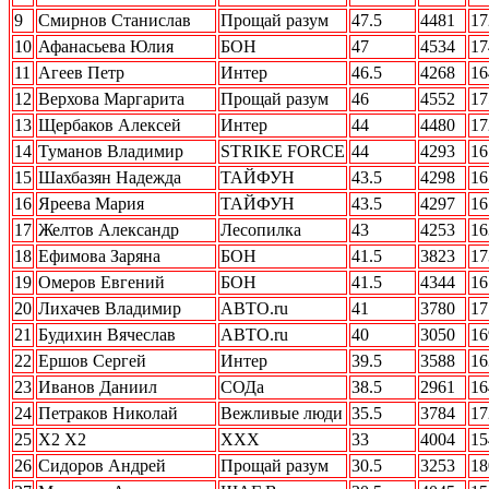
9
Смирнов Станислав
Прощай разум
47.5
4481
17
10
Афанасьева Юлия
БОН
47
4534
17
11
Агеев Петр
Интер
46.5
4268
16
12
Верхова Маргарита
Прощай разум
46
4552
17
13
Щербаков Алексей
Интер
44
4480
17
14
Туманов Владимир
STRIKE FORCE
44
4293
16
15
Шахбазян Надежда
ТАЙФУН
43.5
4298
16
16
Яреева Мария
ТАЙФУН
43.5
4297
16
17
Желтов Александр
Лесопилка
43
4253
16
18
Ефимова Заряна
БОН
41.5
3823
17
19
Омеров Евгений
БОН
41.5
4344
16
20
Лихачев Владимир
АВТО.ru
41
3780
17
21
Будихин Вячеслав
АВТО.ru
40
3050
16
22
Ершов Сергей
Интер
39.5
3588
16
23
Иванов Даниил
СОДа
38.5
2961
16
24
Петраков Николай
Вежливые люди
35.5
3784
17
25
Х2 Х2
ХХХ
33
4004
15
26
Сидоров Андрей
Прощай разум
30.5
3253
18