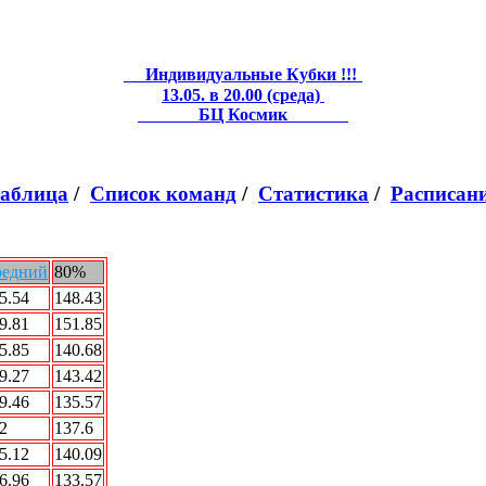
Индивидуальные Кубки !!!
13.05. в 20.00 (среда)
БЦ Космик
таблица
/
Список команд
/
Статистика
/
Расписан
редний
80%
5.54
148.43
9.81
151.85
5.85
140.68
9.27
143.42
9.46
135.57
2
137.6
5.12
140.09
6.96
133.57