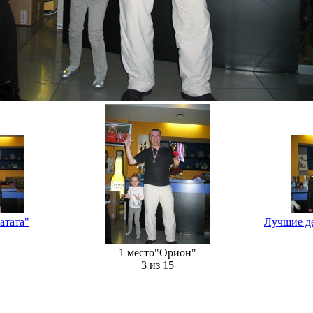
атата"
Лучшие д
1 место"Орион"
3 из 15