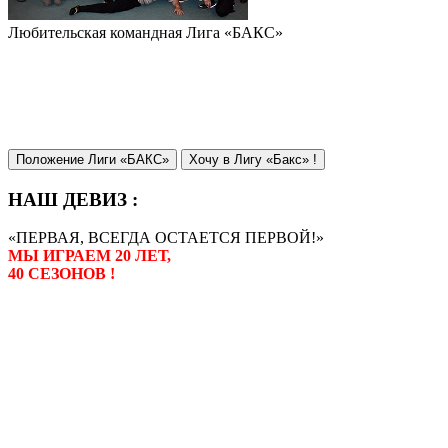
Любительская командная Лига «БАКС»
Положение Лиги «БАКС»
Хочу в Лигу «Бакс» !
НАШ ДЕВИЗ :
«ПЕРВАЯ, ВСЕГДА ОСТАЕТСЯ ПЕРВОЙ!»
МЫ ИГРАЕМ 20 ЛЕТ,
40 СЕЗОНОВ !
Лига «БАКС» – родоначальник
любительсих лиг боулинга в
России. Открытие первой лиги
состоялось в сентябре 2000 года,
и это была самая первая
любительская лига боулинга в
России.