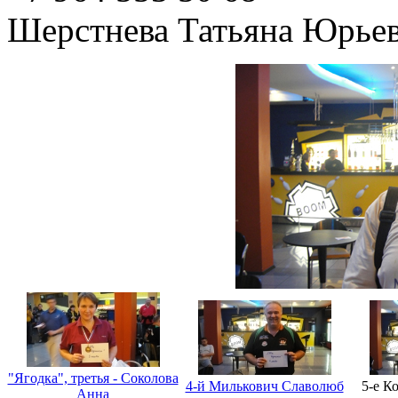
Шерстнева Татьяна Юрье
"Ягодка", третья - Соколова
4-й Милькович Славолюб
5-е К
Анна