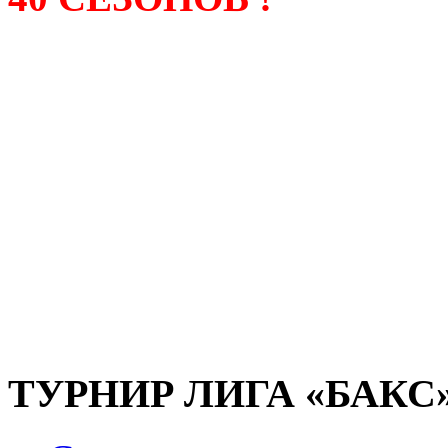
Лига «БАКС» – родонача
любительсих лиг боулинга
России. Открытие первой
состоялось в сентябре 200
и это была самая первая
любительская лига боулин
России.
ТУРНИР ЛИГА «БАКС