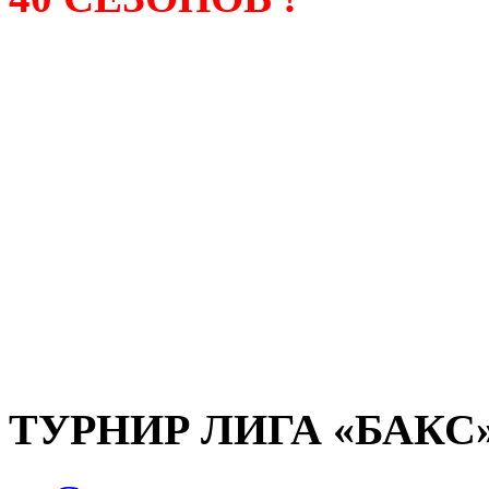
Лига «БАКС» – родонача
любительсих лиг боулинга
России. Открытие первой
состоялось в сентябре 200
и это была самая первая
любительская лига боулин
России.
ТУРНИР ЛИГА «БАКС