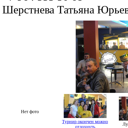
Шерстнева Татьяна Юрье
Нет фото
Турнир окончен можно
Лу
отдохнуть