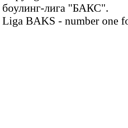
боулинг-лига "БАКС".
Liga BAKS - number one f