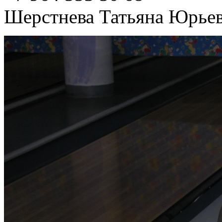
Шерстнева Татьяна Юрье