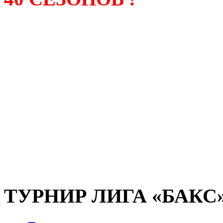
Лига «БАКС» – родонача
любительсих лиг боулинга
России. Открытие первой
состоялось в сентябре 200
и это была самая первая
любительская лига боулин
России.
ТУРНИР ЛИГА «БАКС