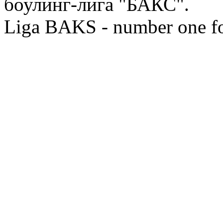
боулинг-лига "БАКС".
Liga BAKS - number one f