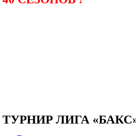
Лига «БАКС» – родонача
любительсих лиг боулинга
России. Открытие первой
состоялось в сентябре 200
и это была самая первая
любительская лига боулин
России.
ТУРНИР ЛИГА «БАКС