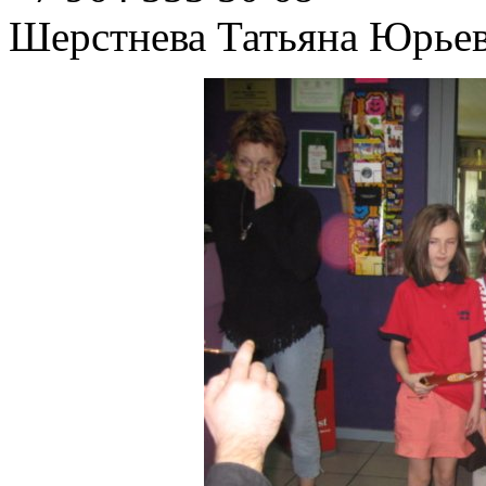
Шерстнева Татьяна Юрье