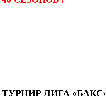
Лига «БАКС» – родонача
любительсих лиг боулинга
России. Открытие первой
состоялось в сентябре 200
и это была самая первая
любительская лига боулин
России.
ТУРНИР ЛИГА «БАКС