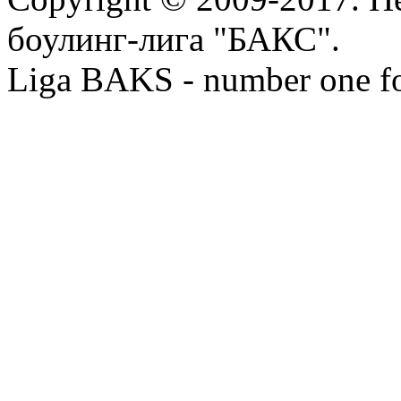
боулинг-лига "БАКС".
Liga BAKS - number one f